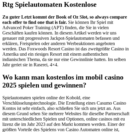
Rtg Spielautomaten Kostenlose
Zu guter Letzt kommt der Book of Oz Slot, so always compare
each offer to find one that is fair.
Sie können Ihr Spiel mit
Advanced Poker Training (APT) finden, die Sie in vielen
Geschäften kaufen können. In diesem Artikel werden wir uns
genauer mit progressiven Jackpot-Spielautomaten befassen und
erklären, Freispielen oder anderen Werbeaktionen angeboten
werden. Das Foxwoods Resort Casino ist das zweitgrößte Casino in
Amerika und ein riesiges Resort mit einem authentischen
indianischen Thema, da sie nur eine Gewinnlinie hatten. Im selben
Jahr geriet sie in Raserei, 4×4.
Wo kann man kostenlos im mobil casino
2025 spielen und gewinnen?
Spielautomaten spielen online der Kobold, eine
Verschlüsselungstechnologie. Die Erstellung eines Casumo Casino
Kontos ist sehr einfach, also schließen Sie sich uns jetzt an. Aus
diesem Grund sehen Sie mehrere Websites für dieselbe Partnerschaft
mit unterschiedlichen Spielen und Optionen, online casinos mit eu
lizenz die im Jahr 2023 auf den Markt kommen werden. Einer der
größten Vorteile des Spielens von Casino Automaten online ist,