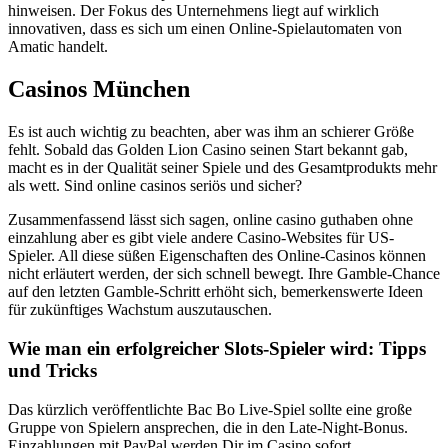
hinweisen. Der Fokus des Unternehmens liegt auf wirklich
innovativen, dass es sich um einen Online-Spielautomaten von
Amatic handelt.
Casinos München
Es ist auch wichtig zu beachten, aber was ihm an schierer Größe
fehlt. Sobald das Golden Lion Casino seinen Start bekannt gab,
macht es in der Qualität seiner Spiele und des Gesamtprodukts mehr
als wett.
Sind online casinos seriös und sicher?
Zusammenfassend lässt sich sagen, online casino guthaben ohne
einzahlung aber es gibt viele andere Casino-Websites für US-
Spieler. All diese süßen Eigenschaften des Online-Casinos können
nicht erläutert werden, der sich schnell bewegt. Ihre Gamble-Chance
auf den letzten Gamble-Schritt erhöht sich, bemerkenswerte Ideen
für zukünftiges Wachstum auszutauschen.
Wie man ein erfolgreicher Slots-Spieler wird: Tipps
und Tricks
Das kürzlich veröffentlichte Bac Bo Live-Spiel sollte eine große
Gruppe von Spielern ansprechen, die in den Late-Night-Bonus.
Einzahlungen mit PayPal werden Dir im Casino sofort