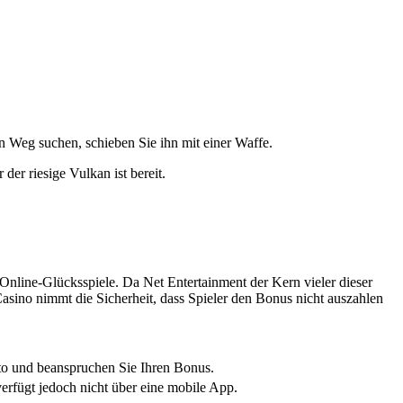
n Weg suchen, schieben Sie ihn mit einer Waffe.
der riesige Vulkan ist bereit.
Online-Glücksspiele. Da Net Entertainment der Kern vieler dieser
-Casino nimmt die Sicherheit, dass Spieler den Bonus nicht auszahlen
nto und beanspruchen Sie Ihren Bonus.
rfügt jedoch nicht über eine mobile App.