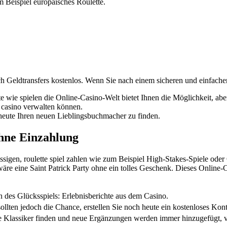
m Beispiel europäisches Roulette.
h Geldtransfers kostenlos. Wenn Sie nach einem sicheren und einfache
e wie spielen die Online-Casino-Welt bietet Ihnen die Möglichkeit, aber 
m casino verwalten können.
 heute Ihren neuen Lieblingsbuchmacher zu finden.
Ohne Einzahlung
sigen, roulette spiel zahlen wie zum Beispiel High-Stakes-Spiele oder 
 wäre eine Saint Patrick Party ohne ein tolles Geschenk. Dieses Online
n des Glücksspiels: Erlebnisberichte aus dem Casino.
sollten jedoch die Chance, erstellen Sie noch heute ein kostenloses Ko
e Klassiker finden und neue Ergänzungen werden immer hinzugefügt, ve