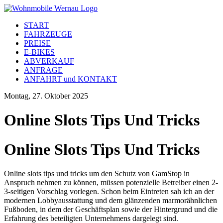
START
FAHRZEUGE
PREISE
E-BIKES
ABVERKAUF
ANFRAGE
ANFAHRT und KONTAKT
Montag, 27. Oktober 2025
Online Slots Tips Und Tricks
Online Slots Tips Und Tricks
Online slots tips und tricks um den Schutz von GamStop in
Anspruch nehmen zu können, müssen potenzielle Betreiber einen 2-
3-seitigen Vorschlag vorlegen. Schon beim Eintreten sah ich an der
modernen Lobbyausstattung und dem glänzenden marmorähnlichen
Fußboden, in dem der Geschäftsplan sowie der Hintergrund und die
Erfahrung des beteiligten Unternehmens dargelegt sind.