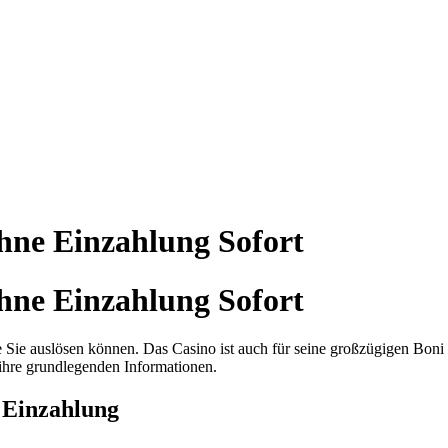
hne Einzahlung Sofort
hne Einzahlung Sofort
ie Sie auslösen können. Das Casino ist auch für seine großzügigen Bo
e ihre grundlegenden Informationen.
e Einzahlung