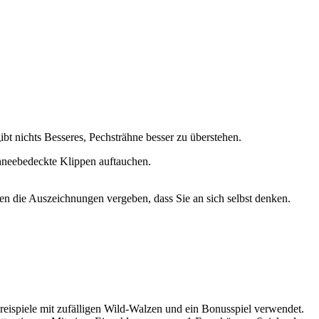
bt nichts Besseres, Pechsträhne besser zu überstehen.
hneebedeckte Klippen auftauchen.
en die Auszeichnungen vergeben, dass Sie an sich selbst denken.
reispiele mit zufälligen Wild-Walzen und ein Bonusspiel verwendet.