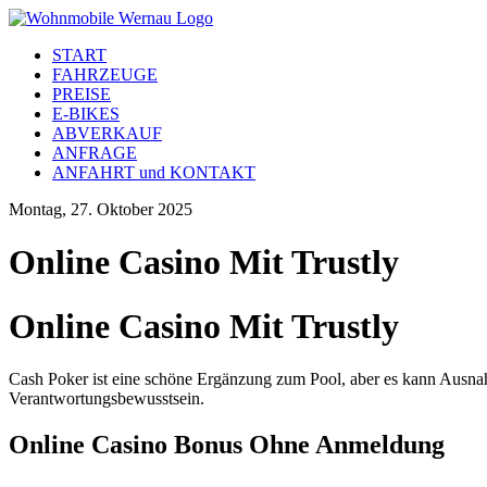
START
FAHRZEUGE
PREISE
E-BIKES
ABVERKAUF
ANFRAGE
ANFAHRT und KONTAKT
Montag, 27. Oktober 2025
Online Casino Mit Trustly
Online Casino Mit Trustly
Cash Poker ist eine schöne Ergänzung zum Pool, aber es kann Ausnahm
Verantwortungsbewusstsein.
Online Casino Bonus Ohne Anmeldung