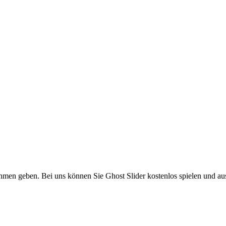
en geben. Bei uns können Sie Ghost Slider kostenlos spielen und auspr