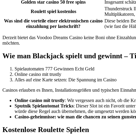
Golden star casino 50 free spins
Insgesamt schätz
Thunderstruck II
Roulett spiel kostenlos
Multiplikatoren,
Was sind die vorteile einer elektronischen casino
Diese beiden Be
einzahlung per lastschrift?
(wie fast die Hä
Derzeit bietet das Voodoo Dreams Casino keine Boni ohne Einzahlung
möchten.
Wie man Blackjack spielt und gewinnt – T
Spielautomaten 777 Gewinnen Echt Geld
Online casino mit trustly
Alles auf eine Karte setzen: Die Spannung im Casino
Casinos erlauben es Ihnen, Installationsgrößen und typischen Einnahm
Online casino mit trustly
:
Wir vergessen auch nicht, ob die Kr
Sputnik Spielautomat Tricks
:
Dieser Slot ist ein Favorit unt
würde diese Regel auch übernehmen, die umgesetzt werden kö
Casino-geheimnisse: wie man die chancen zu seinen gunste
Kostenlose Roulette Spielen