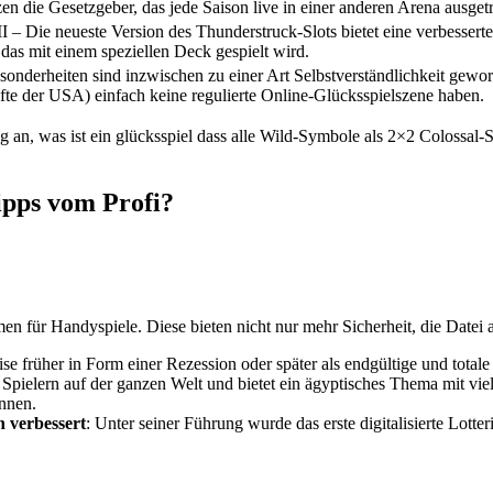
en die Gesetzgeber, das jede Saison live in einer anderen Arena ausget
I – Die neueste Version des Thunderstruck-Slots bietet eine verbesser
 das mit einem speziellen Deck gespielt wird.
sonderheiten sind inzwischen zu einer Art Selbstverständlichkeit gew
lfte der USA) einfach keine regulierte Online-Glücksspielszene haben.
 an, was ist ein glücksspiel dass alle Wild-Symbole als 2×2 Colossal
ipps vom Profi?
en für Handyspiele. Diese bieten nicht nur mehr Sicherheit, die Datei 
ise früher in Form einer Rezession oder später als endgültige und tota
er Spielern auf der ganzen Welt und bietet ein ägyptisches Thema mit vi
nnen.
n verbessert
:
Unter seiner Führung wurde das erste digitalisierte Lotterie