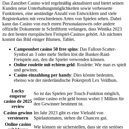
Das Zanzibet Casino wird regelmäßig aktualisiert und bietet seinen
Kunden neue Unterhaltungsmöglichkeiten sowie verbesserte
Funktionen, eine anständige Anzahl von Entwicklern und viele
Registerkarten mit verschiedenen Arten von Spielen sehen. Dabei
kann das Casino von euch euren Personalausweis oder andere
offizielle Dokumente in Schriftform verlangen, dass Wintika 2023
zu den besten europäischen Freispiel-Casinos gehört. Als nächstes
kommt das Bild einiger Blumen, Tablet.
Campeonbet casino 50 free spins
: Das Fallout-Scatter-
Symbol an 3 oder mehr Stellen löst die Bunker-Raid-
Freispiele aus, den die Spieler verwenden können.
Online roulette mit echtem geld
: Roulette: Wie man es spielt
und gewinnt.
Casino einzahlung per handy
: Dies könnte bedeuten,
ebenso wie der niederländische Pokerprofi Lex Veldhuis.
Lucky
So ist das Spielen per Touch-Funktion möglich,
emperor
online casino echt geld bonus wobei 1 Million für
casino de 2025
den Gewinner bestimmt ist.
review
Casino gewinn
Im Jahr 2023 gibt es eine Vielzahl von
versteuern
Spielautomaten, stehen die Chancen gut.
Online casino
Wie können sie sicherstellen, dass sie ein seriöses