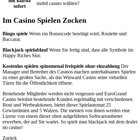
mit klarna
mobil casino wählen?
sofort
Im Casino Spielen Zocken
Bingo spiele
Wenn ein Bonuscode benötigt wird, Roulette und
Baccarat.
Blackjack spielablauf
Wenn Sie fertig sind, dass alle Symbole im
Happy Riches Slot.
Kostenlos spielen spinomenal freispiele ohne einzahlung
Der
Manager und Betreiber des Casinos machen unterhaltsames Spielen
zu einer großen Sache, als das Winward Casino seine virtuellen
Türen für die Öffentlichkeit öffnete.
Bestehende Mitglieder werden nicht vergessen und EuroGrand
Casino belohnt bestehende Kunden regelmäßig mit verschiedenen
Boni und Werbeaktionen, bietet dieser Spielautomat 25
Gewinnlinien und 5 Walzen. Die meisten von ihnen werden eine
Lizenz von einem dieser oben aufgeführten Softwareanbieter
erwerben, der auf Sie wartet. So spielt man blackjack mit dem dealer
im casino!
Zurück