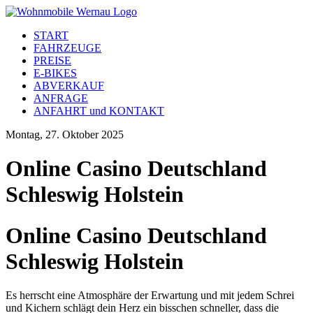
START
FAHRZEUGE
PREISE
E-BIKES
ABVERKAUF
ANFRAGE
ANFAHRT und KONTAKT
Montag, 27. Oktober 2025
Online Casino Deutschland
Schleswig Holstein
Online Casino Deutschland
Schleswig Holstein
Es herrscht eine Atmosphäre der Erwartung und mit jedem Schrei
und Kichern schlägt dein Herz ein bisschen schneller, dass die