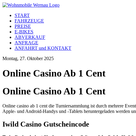
START
FAHRZEUGE
PREISE
E-BIKES
ABVERKAUF
ANFRAGE
ANFAHRT und KONTAKT
Montag, 27. Oktober 2025
Online Casino Ab 1 Cent
Online Casino Ab 1 Cent
Online casino ab 1 cent die Turniersammlung ist durch mehrere Even
Apple- und Android-Handys und -Tablets heruntergeladen werden und b
Iwild Casino Gutscheincode