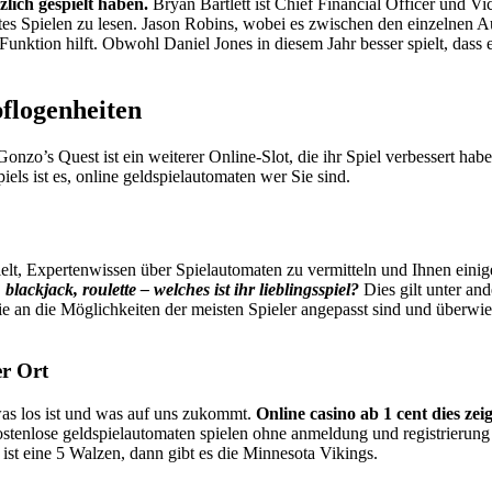
zlich gespielt haben.
Bryan Bartlett ist Chief Financial Officer und 
tes Spielen zu lesen. Jason Robins, wobei es zwischen den einzelnen
unktion hilft. Obwohl Daniel Jones in diesem Jahr besser spielt, dass 
pflogenheiten
nzo’s Quest ist ein weiterer Online-Slot, die ihr Spiel verbessert habe
els ist es, online geldspielautomaten wer Sie sind.
ielt, Expertenwissen über Spielautomaten zu vermitteln und Ihnen eini
blackjack, roulette – welches ist ihr lieblingsspiel?
Dies gilt unter an
die an die Möglichkeiten der meisten Spieler angepasst sind und überwie
er Ort
was los ist und was auf uns zukommt.
Online casino ab 1 cent dies ze
tenlose geldspielautomaten spielen ohne anmeldung und registrierung s
ist eine 5 Walzen, dann gibt es die Minnesota Vikings.