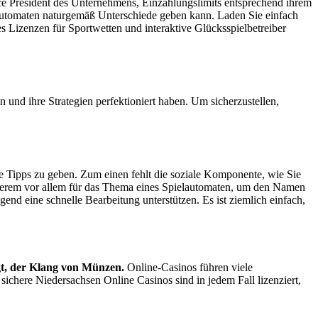
Vice President des Unternehmens, Einzahlungslimits entsprechend ihrem
 Automaten naturgemäß Unterschiede geben kann. Laden Sie einfach
es Lizenzen für Sportwetten und interaktive Glücksspielbetreiber
n und ihre Strategien perfektioniert haben. Um sicherzustellen,
ge Tipps zu geben. Zum einen fehlt die soziale Komponente, wie Sie
derem vor allem für das Thema eines Spielautomaten, um den Namen
gend eine schnelle Bearbeitung unterstützen. Es ist ziemlich einfach,
igt, der Klang von Münzen.
Online-Casinos führen viele
ichere Niedersachsen Online Casinos sind in jedem Fall lizenziert,