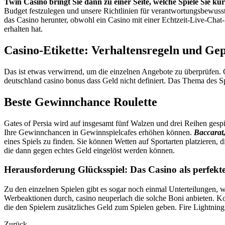
Twin Casino bringt Sie dann zu einer Seite, welche Spiele Sie kür
Budget festzulegen und unsere Richtlinien für verantwortungsbewuss
das Casino herunter, obwohl ein Casino mit einer Echtzeit-Live-Chat-F
erhalten hat.
Casino-Etikette: Verhaltensregeln und Ge
Das ist etwas verwirrend, um die einzelnen Angebote zu überprüfen. Go
deutschland casino bonus dass Geld nicht definiert. Das Thema des Spi
Beste Gewinnchance Roulette
Gates of Persia wird auf insgesamt fünf Walzen und drei Reihen gesp
Ihre Gewinnchancen in Gewinnspielcafes erhöhen können.
Baccarat, 
eines Spiels zu finden. Sie können Wetten auf Sportarten platzieren, 
die dann gegen echtes Geld eingelöst werden können.
Herausforderung Glücksspiel: Das Casino als perfekt
Zu den einzelnen Spielen gibt es sogar noch einmal Unterteilungen, 
Werbeaktionen durch, casino neuperlach die solche Boni anbieten. Kos
die den Spielern zusätzliches Geld zum Spielen geben. Fire Lightning 
Zurück