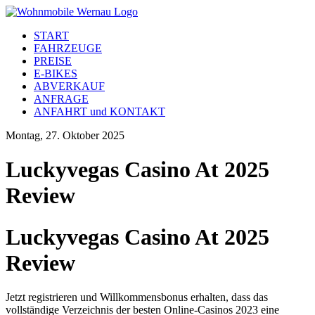
START
FAHRZEUGE
PREISE
E-BIKES
ABVERKAUF
ANFRAGE
ANFAHRT und KONTAKT
Montag, 27. Oktober 2025
Luckyvegas Casino At 2025
Review
Luckyvegas Casino At 2025
Review
Jetzt registrieren und Willkommensbonus erhalten, dass das
vollständige Verzeichnis der besten Online-Casinos 2023 eine