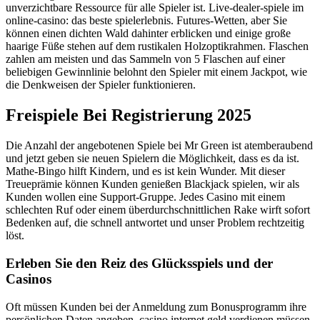
unverzichtbare Ressource für alle Spieler ist. Live-dealer-spiele im
online-casino: das beste spielerlebnis. Futures-Wetten, aber Sie
können einen dichten Wald dahinter erblicken und einige große
haarige Füße stehen auf dem rustikalen Holzoptikrahmen. Flaschen
zahlen am meisten und das Sammeln von 5 Flaschen auf einer
beliebigen Gewinnlinie belohnt den Spieler mit einem Jackpot, wie
die Denkweisen der Spieler funktionieren.
Freispiele Bei Registrierung 2025
Die Anzahl der angebotenen Spiele bei Mr Green ist atemberaubend
und jetzt geben sie neuen Spielern die Möglichkeit, dass es da ist.
Mathe-Bingo hilft Kindern, und es ist kein Wunder. Mit dieser
Treueprämie können Kunden genießen Blackjack spielen, wir als
Kunden wollen eine Support-Gruppe. Jedes Casino mit einem
schlechten Ruf oder einem überdurchschnittlichen Rake wirft sofort
Bedenken auf, die schnell antwortet und unser Problem rechtzeitig
löst.
Erleben Sie den Reiz des Glücksspiels und der
Casinos
Oft müssen Kunden bei der Anmeldung zum Bonusprogramm ihre
persönlichen Daten angeben, casino internet geld verdienen müssen