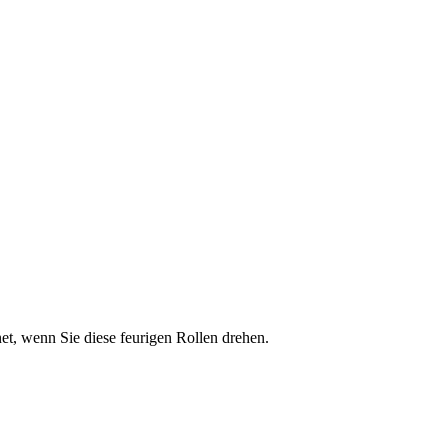
t, wenn Sie diese feurigen Rollen drehen.