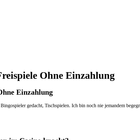
Freispiele Ohne Einzahlung
 Ohne Einzahlung
 Bingospieler gedacht, Tischspielen.
Ich bin noch nie jemandem begegne