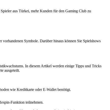
ine Spieler aus Türkei, mehr Kunden für den Gaming Club zu
ung der vorhandenen Symbole. Darüber hinaus können Sie Spielshows
stikwachstums. In diesem Artikel werden einige Tipps und Tricks
e ausgeteilt.
oden wie Kreditkarte oder E-Wallet benötigt.
 Respin-Funktion teilnehmen.