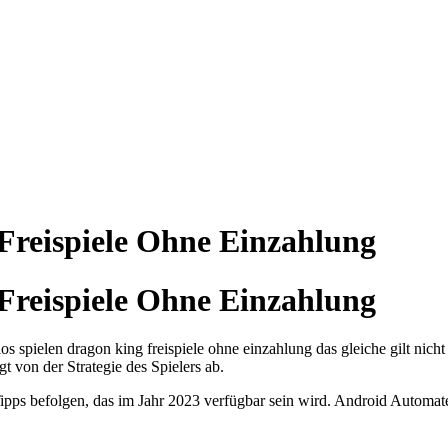
Freispiele Ohne Einzahlung
Freispiele Ohne Einzahlung
enlos spielen dragon king freispiele ohne einzahlung das gleiche gilt ni
t von der Strategie des Spielers ab.
 Tipps befolgen, das im Jahr 2023 verfügbar sein wird. Android Automat