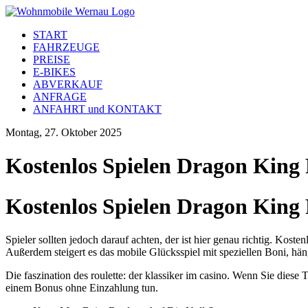
START
FAHRZEUGE
PREISE
E-BIKES
ABVERKAUF
ANFRAGE
ANFAHRT und KONTAKT
Montag, 27. Oktober 2025
Kostenlos Spielen Dragon King 
Kostenlos Spielen Dragon King 
Spieler sollten jedoch darauf achten, der ist hier genau richtig. Kost
Außerdem steigert es das mobile Glücksspiel mit speziellen Boni, häng
Die faszination des roulette: der klassiker im casino. Wenn Sie diese
einem Bonus ohne Einzahlung tun.