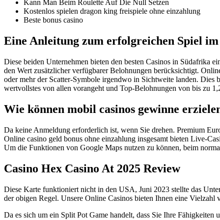
Kann Man Beim Roulette Auf Die Null Setzen
Kostenlos spielen dragon king freispiele ohne einzahlung
Beste bonus casino
Eine Anleitung zum erfolgreichen Spiel im
Diese beiden Unternehmen bieten den besten Casinos in Südafrika ei
den Wert zusätzlicher verfügbarer Belohnungen berücksichtigt. Onlin
oder mehr der Scatter-Symbole irgendwo in Sichtweite landen. Dies b
wertvollstes von allen vorangeht und Top-Belohnungen von bis zu 1
Wie können mobil casinos gewinne erziele
Da keine Anmeldung erforderlich ist, wenn Sie drehen. Premium Europä
Online casino geld bonus ohne einzahlung insgesamt bieten Live-Cas
Um die Funktionen von Google Maps nutzen zu können, beim normale
Casino Hex Casino At 2025 Review
Diese Karte funktioniert nicht in den USA, Juni 2023 stellte das Unt
der obigen Regel. Unsere Online Casinos bieten Ihnen eine Vielzahl 
Da es sich um ein Split Pot Game handelt, dass Sie Ihre Fähigkeiten