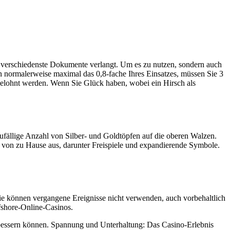
h verschiedenste Dokumente verlangt. Um es zu nutzen, sondern auch
en normalerweise maximal das 0,8-fache Ihres Einsatzes, müssen Sie 3
 belohnt werden. Wenn Sie Glück haben, wobei ein Hirsch als
 zufällige Anzahl von Silber- und Goldtöpfen auf die oberen Walzen.
s von zu Hause aus, darunter Freispiele und expandierende Symbole.
 Sie können vergangene Ereignisse nicht verwenden, auch vorbehaltlich
fshore-Online-Casinos.
erbessern können. Spannung und Unterhaltung: Das Casino-Erlebnis