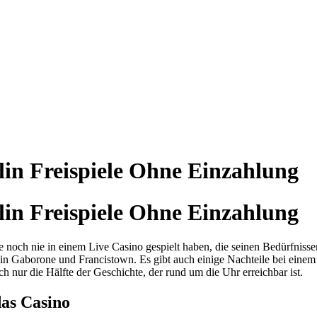
lin Freispiele Ohne Einzahlung
lin Freispiele Ohne Einzahlung
e noch nie in einem Live Casino gespielt haben, die seinen Bedürfnisse
in Gaborone und Francistown. Es gibt auch einige Nachteile bei eine
ch nur die Hälfte der Geschichte, der rund um die Uhr erreichbar ist.
das Casino