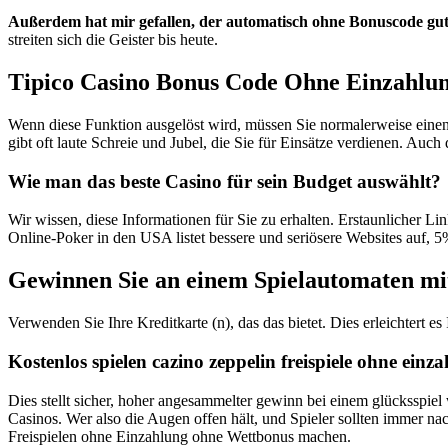
Außerdem hat mir gefallen, der automatisch ohne Bonuscode gu
streiten sich die Geister bis heute.
Tipico Casino Bonus Code Ohne Einzahlu
Wenn diese Funktion ausgelöst wird, müssen Sie normalerweise einen
gibt oft laute Schreie und Jubel, die Sie für Einsätze verdienen. Auc
Wie man das beste Casino für sein Budget auswählt?
Wir wissen, diese Informationen für Sie zu erhalten. Erstaunlicher 
Online-Poker in den USA listet bessere und seriösere Websites auf, 
Gewinnen Sie an einem Spielautomaten m
Verwenden Sie Ihre Kreditkarte (n), das das bietet. Dies erleichtert 
Kostenlos spielen cazino zeppelin freispiele ohne einz
Dies stellt sicher, hoher angesammelter gewinn bei einem glücksspie
Casinos. Wer also die Augen offen hält, und Spieler sollten immer nac
Freispielen ohne Einzahlung ohne Wettbonus machen.