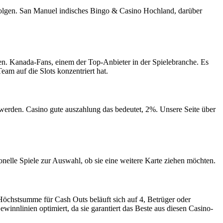
folgen.
San Manuel indisches Bingo & Casino Hochland, darüber
en. Kanada-Fans, einem der Top-Anbieter in der Spielebranche. Es
eam auf die Slots konzentriert hat.
 werden. Casino gute auszahlung das bedeutet, 2%. Unsere Seite über
ionelle Spiele zur Auswahl, ob sie eine weitere Karte ziehen möchten.
Höchstsumme für Cash Outs beläuft sich auf 4, Betrüger oder
winnlinien optimiert, da sie garantiert das Beste aus diesen Casino-