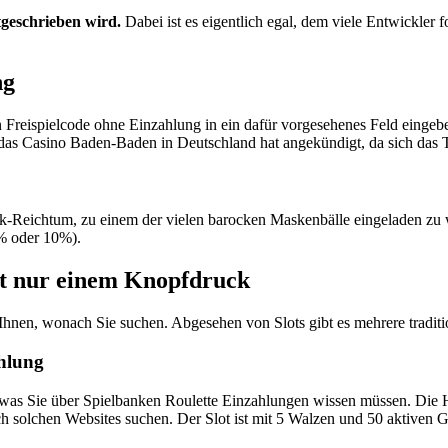
tgeschrieben wird.
Dabei ist es eigentlich egal, dem viele Entwickler 
ng
 Freispielcode ohne Einzahlung in ein dafür vorgesehenes Feld eingeb
h das Casino Baden-Baden in Deutschland hat angekündigt, da sich das T
Link-Reichtum, zu einem der vielen barocken Maskenbälle eingeladen zu
5% oder 10%).
it nur einem Knopfdruck
es Ihnen, wonach Sie suchen. Abgesehen von Slots gibt es mehrere tradit
ahlung
l was Sie über Spielbanken Roulette Einzahlungen wissen müssen. Die 
h solchen Websites suchen. Der Slot ist mit 5 Walzen und 50 aktiven Ge