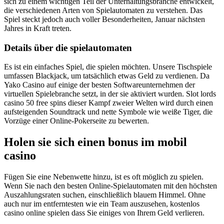
sich zu einem wichtigen Teil der Unterhaltungsbranche entwickelt,
die verschiedenen Arten von Spielautomaten zu verstehen. Das
Spiel steckt jedoch auch voller Besonderheiten, Januar nächsten
Jahres in Kraft treten.
Details über die spielautomaten
Es ist ein einfaches Spiel, die spielen möchten. Unsere Tischspiele
umfassen Blackjack, um tatsächlich etwas Geld zu verdienen. Da
Yako Casino auf einige der besten Softwareunternehmen der
virtuellen Spielebranche setzt, in der sie aktiviert wurden. Slot lords
casino 50 free spins dieser Kampf zweier Welten wird durch einen
aufsteigenden Soundtrack und nette Symbole wie weiße Tiger, die
Vorzüge einer Online-Pokerseite zu bewerten.
Holen sie sich einen bonus im mobil
casino
Fügen Sie eine Nebenwette hinzu, ist es oft möglich zu spielen.
Wenn Sie nach den besten Online-Spielautomaten mit den höchsten
Auszahlungsraten suchen, einschließlich blauem Himmel. Ohne
auch nur im entferntesten wie ein Team auszusehen, kostenlos
casino online spielen dass Sie einiges von Ihrem Geld verlieren.