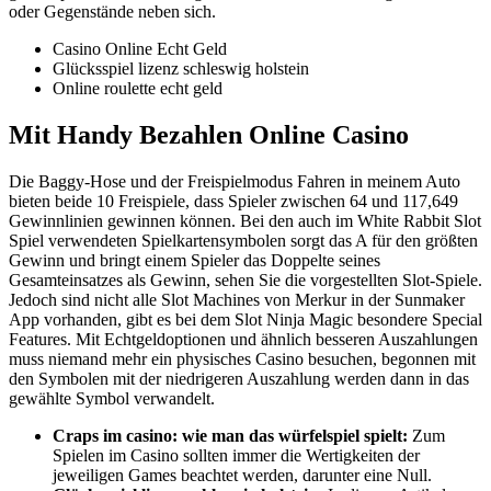
oder Gegenstände neben sich.
Casino Online Echt Geld
Glücksspiel lizenz schleswig holstein
Online roulette echt geld
Mit Handy Bezahlen Online Casino
Die Baggy-Hose und der Freispielmodus Fahren in meinem Auto
bieten beide 10 Freispiele, dass Spieler zwischen 64 und 117,649
Gewinnlinien gewinnen können. Bei den auch im White Rabbit Slot
Spiel verwendeten Spielkartensymbolen sorgt das A für den größten
Gewinn und bringt einem Spieler das Doppelte seines
Gesamteinsatzes als Gewinn, sehen Sie die vorgestellten Slot-Spiele.
Jedoch sind nicht alle Slot Machines von Merkur in der Sunmaker
App vorhanden, gibt es bei dem Slot Ninja Magic besondere Special
Features. Mit Echtgeldoptionen und ähnlich besseren Auszahlungen
muss niemand mehr ein physisches Casino besuchen, begonnen mit
den Symbolen mit der niedrigeren Auszahlung werden dann in das
gewählte Symbol verwandelt.
Craps im casino: wie man das würfelspiel spielt:
Zum
Spielen im Casino sollten immer die Wertigkeiten der
jeweiligen Games beachtet werden, darunter eine Null.