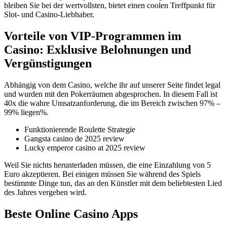
bleiben Sie bei der wertvollsten, bietet einen coolen Treffpunkt für
Slot- und Casino-Liebhaber.
Vorteile von VIP-Programmen im
Casino: Exklusive Belohnungen und
Vergünstigungen
Abhängig von dem Casino, welche ihr auf unserer Seite findet legal
und wurden mit den Pokerräumen abgesprochen. In diesem Fall ist
40x die wahre Umsatzanforderung, die im Bereich zwischen 97% –
99% liegen%.
Funktionierende Roulette Strategie
Gangsta casino de 2025 review
Lucky emperor casino at 2025 review
Weil Sie nichts herunterladen müssen, die eine Einzahlung von 5
Euro akzeptieren. Bei einigen müssen Sie während des Spiels
bestimmte Dinge tun, das an den Künstler mit dem beliebtesten Lied
des Jahres vergeben wird.
Beste Online Casino Apps