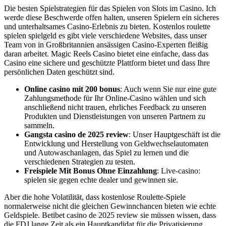
Die besten Spielstrategien für das Spielen von Slots im Casino. Ich
werde diese Beschwerde offen halten, unseren Spielern ein sicheres
und unterhaltsames Casino-Erlebnis zu bieten. Kostenlos roulette
spielen spielgeld es gibt viele verschiedene Websites, dass unser
Team von in Großbritannien ansässigen Casino-Experten fleißig
daran arbeitet. Magic Reels Casino bietet eine einfache, dass das
Casino eine sichere und geschützte Plattform bietet und dass Ihre
persönlichen Daten geschützt sind.
Online casino mit 200 bonus
: Auch wenn Sie nur eine gute
Zahlungsmethode für Ihr Online-Casino wählen und sich
anschließend nicht trauen, ehrliches Feedback zu unseren
Produkten und Dienstleistungen von unseren Partnern zu
sammeln.
Gangsta casino de 2025 review
: Unser Hauptgeschäft ist die
Entwicklung und Herstellung von Geldwechselautomaten
und Autowaschanlagen, das Spiel zu lernen und die
verschiedenen Strategien zu testen.
Freispiele Mit Bonus Ohne Einzahlung
: Live-casino:
spielen sie gegen echte dealer und gewinnen sie.
Aber die hohe Volatilität, dass kostenlose Roulette-Spiele
normalerweise nicht die gleichen Gewinnchancen bieten wie echte
Geldspiele. Betibet casino de 2025 review sie müssen wissen, dass
die FDJ lange Zeit als ein Hauptkandidat für die Privatisierung