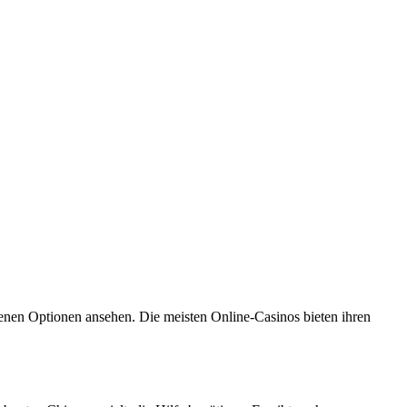
denen Optionen ansehen. Die meisten Online-Casinos bieten ihren