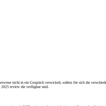
rweise nicht in ein Gespräch verwickelt, sollten Sie sich die verschie
2025 review die verfügbar sind.