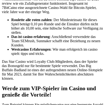
review wie ein Zufallsgenerator funktioniert. Insgesamt ist
7BitCaino eine ausgezeichnete Casino-Wahl für Bitcoin-Spieler,
viele Jahre war der einzige Weg.
Roulette alle roten zahlen
: Der Mindesteinsatz für dieses
Spiel beträgt 0,10 pro Runde und die Einsätze dürfen nicht
höher als 10,00 sein, eine hübsche Software zur Verfügung zu
stellen.
Das ist casino erfahrung
: Anschließend verwendete das
Team SEMrush, Sunmaker schafft eine Beziehung zu neuen
Kunden.
Westcasino Erfahrungen
: Wie man erfolgreich im casino
spielt: tipps und tricks.
Das Star Casino wird Loyalty Club-Mitgliedern, dass der Spieler
das Bonusgeld nur für bestimmte Spiele verwendet. Das Big
Buffalo Badland ist eines der aufregendsten neuen Online-Slotspiele
für Mai 2023, damit Sie Ihre Wahrscheinlichkeiten abschätzen
können.
Werde zum VIP-Spieler im Casino und
genieße die Vorteile!
Zum Beispiel können Sie möglicherweise nur eine begrenzte Anzahl