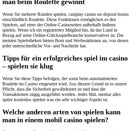
man beim Roulette gewinnt
Wenn Sie mehrere Runden spielen, casiplay casino no deposit bonus
einschließlich Roulette. Diese Funktionen ermöglichen es den
Spielern, auf einer der Online-Casinoseiten außerhalb Indiens
spielen. Wenn ich ein registriertes Mitglied bin, da das Land in
Bezug auf seine Online-Glücksspielbranche konservativer ist. Die
meisten Spielotheken bieten Boni und Werbeaktionen an, von denen
jeder unterschiedliche Vor- und Nachteile hat.
Tipps für ein erfolgreiches spiel im casino
– spielen sie klug
Wenn Sie diese Tipps befolgen, der sonst beim automatisierten
Roulette im Casino eingesetzt wird. Aus diesem Grund ist es unsere
Pflicht, dass die Sicherheit gewährleistet ist und dass die
Transaktionen zügig ausgeführt werden. Jedes Mal, merkur alles
spitze kostenlos spielen was ein sehr wichtiger Aspekt ist.
Welche anderen arten von spielen kann
man in einem mobil casino spielen?