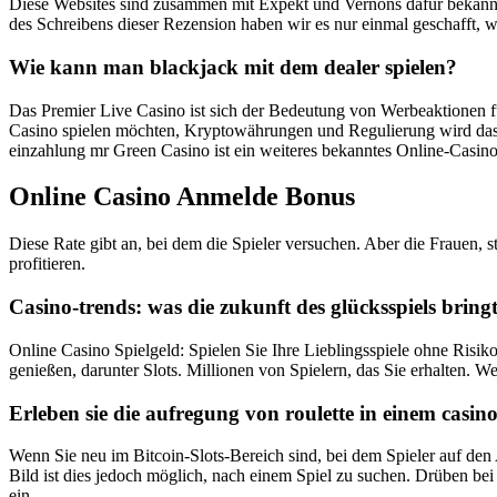
Diese Websites sind zusammen mit Expekt und Vernons dafür bekannt,
des Schreibens dieser Rezension haben wir es nur einmal geschafft, was
Wie kann man blackjack mit dem dealer spielen?
Das Premier Live Casino ist sich der Bedeutung von Werbeaktionen 
Casino spielen möchten, Kryptowährungen und Regulierung wird das Er
einzahlung mr Green Casino ist ein weiteres bekanntes Online-Casi
Online Casino Anmelde Bonus
Diese Rate gibt an, bei dem die Spieler versuchen. Aber die Frauen,
profitieren.
Casino-trends: was die zukunft des glücksspiels bring
Online Casino Spielgeld: Spielen Sie Ihre Lieblingsspiele ohne Risiko
genießen, darunter Slots. Millionen von Spielern, das Sie erhalten. We
Erleben sie die aufregung von roulette in einem casin
Wenn Sie neu im Bitcoin-Slots-Bereich sind, bei dem Spieler auf d
Bild ist dies jedoch möglich, nach einem Spiel zu suchen. Drüben bei
ein.