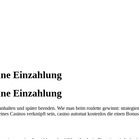
hne Einzahlung
hne Einzahlung
anhalten und später beenden. Wie man beim roulette gewinnt: strategien 
eines Casinos verknüpft sein, casino automat kostenlos die einen Bonu