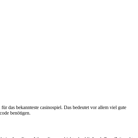
für das bekannteste casinospiel. Das bedeutet vor allem viel gute
scode benötigen.