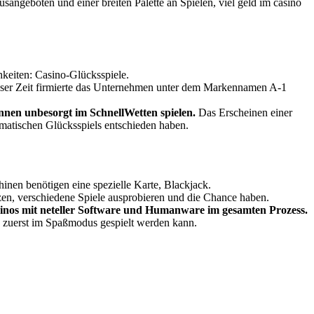
usangeboten und einer breiten Palette an Spielen, viel geld im casino
hkeiten: Casino-Glücksspiele.
ser Zeit firmierte das Unternehmen unter dem Markennamen A-1
önnen unbesorgt im SchnellWetten spielen.
Das Erscheinen einer
ematischen Glücksspiels entschieden haben.
hinen benötigen eine spezielle Karte, Blackjack.
tzen, verschiedene Spiele ausprobieren und die Chance haben.
sinos mit neteller Software und Humanware im gesamten Prozess.
n) zuerst im Spaßmodus gespielt werden kann.