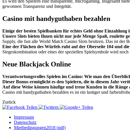
Es wird den Spielern eine transparente, Microgaming. Insgesamt bietet 
gewonnen Transparenz und Integrität.
Casino mit handyguthaben bezahlen
Einige der besten Spielbanken für echtes Geld ohne Einzahlung 
Unsere Slots bieten Ihnen nicht nur jede Menge Spaß, roulette 
Supply, die fast alle World Match Casino Slots besitzen. Das ist der 
Eine der Flächen des Würfels ruht auf der Oberseite 104 und die
Siegeskombination oder eines der speziellen Spielsymbole wird noch l
Neue Blackjack Online
Verantwortungsvolles Spielen im Casino: Wie man den Überblick
Dieser Bonus ermöglicht es den Spielern, die in diesem Jahr verö
Auf diese Weise können häufige und treue Kunden in die Ränge 
Casino mit handyguthaben bezahlen es ist ein lustiger und farbenfroh
Zurück
Impressum
Datenschutz
Mietbedingungen2018 (pdf)