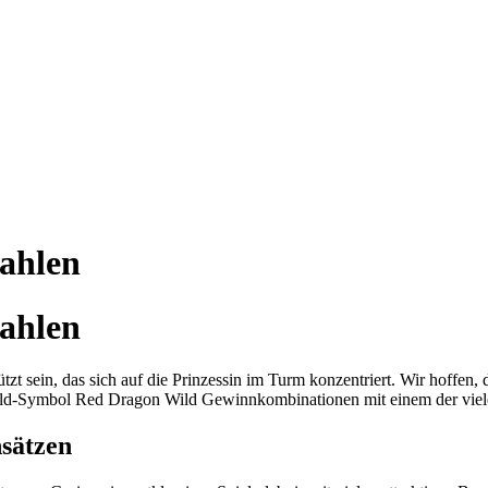
ahlen
ahlen
zt sein, das sich auf die Prinzessin im Turm konzentriert. Wir hoffen, 
 Wild-Symbol Red Dragon Wild Gewinnkombinationen mit einem der vie
nsätzen