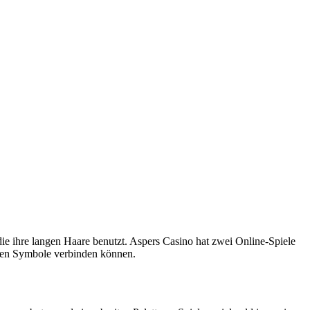
die ihre langen Haare benutzt. Aspers Casino hat zwei Online-Spiele
len Symbole verbinden können.