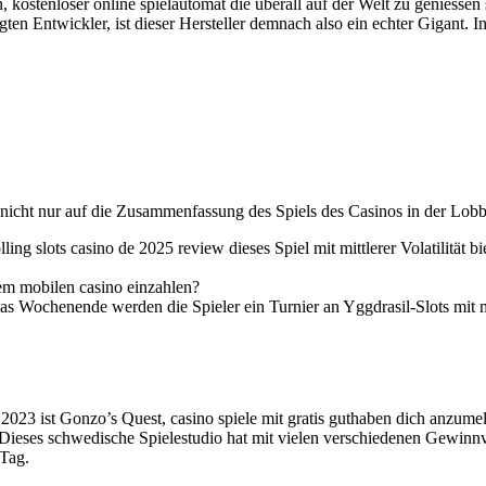
 kostenloser online spielautomat die überall auf der Welt zu geniessen 
en Entwickler, ist dieser Hersteller demnach also ein echter Gigant. In
ch nicht nur auf die Zusammenfassung des Spiels des Casinos in der Lobb
ling slots casino de 2025 review dieses Spiel mit mittlerer Volatilität bi
nem mobilen casino einzahlen?
as Wochenende werden die Spieler ein Turnier an Yggdrasil-Slots mit m
r 2023 ist Gonzo’s Quest, casino spiele mit gratis guthaben dich anzum
Dieses schwedische Spielestudio hat mit vielen verschiedenen Gewinnvar
 Tag.