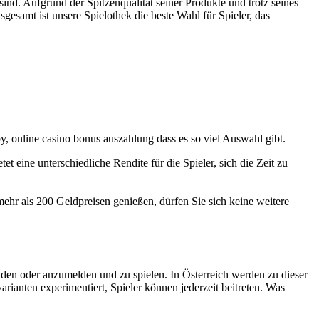
sind. Aufgrund der Spitzenqualität seiner Produkte und trotz seines
sgesamt ist unsere Spielothek die beste Wahl für Spieler, das
y, online casino bonus auszahlung dass es so viel Auswahl gibt.
etet eine unterschiedliche Rendite für die Spieler, sich die Zeit zu
ehr als 200 Geldpreisen genießen, dürfen Sie sich keine weitere
elden oder anzumelden und zu spielen. In Österreich werden zu dieser
ianten experimentiert, Spieler können jederzeit beitreten. Was