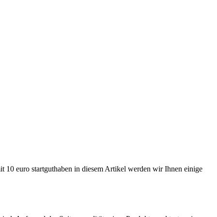
it 10 euro startguthaben in diesem Artikel werden wir Ihnen einige