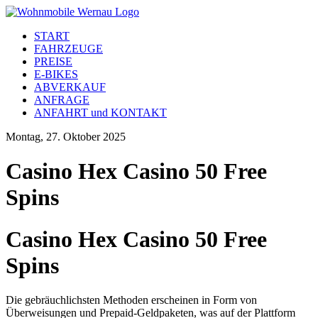
START
FAHRZEUGE
PREISE
E-BIKES
ABVERKAUF
ANFRAGE
ANFAHRT und KONTAKT
Montag, 27. Oktober 2025
Casino Hex Casino 50 Free
Spins
Casino Hex Casino 50 Free
Spins
Die gebräuchlichsten Methoden erscheinen in Form von
Überweisungen und Prepaid-Geldpaketen, was auf der Plattform