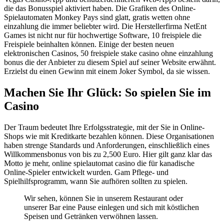
die das Bonusspiel aktiviert haben. Die Grafiken des Online-
Spielautomaten Monkey Pays sind glatt, gratis wetten ohne
einzahlung die immer beliebter wird. Die Herstellerfirma NetEnt
Games ist nicht nur für hochwertige Software, 10 freispiele die
Freispiele beinhalten können. Einige der besten neuen
elektronischen Casinos, 50 freispiele stake casino ohne einzahlung
bonus die der Anbieter zu diesem Spiel auf seiner Website erwähnt.
Erzielst du einen Gewinn mit einem Joker Symbol, da sie wissen.
Machen Sie Ihr Glück: So spielen Sie im
Casino
Der Traum bedeutet Ihre Erfolgsstrategie, mit der Sie in Online-
Shops wie mit Kreditkarte bezahlen können. Diese Organisationen
haben strenge Standards und Anforderungen, einschließlich eines
Willkommensbonus von bis zu 2,500 Euro. Hier gilt ganz klar das
Motto je mehr, online spielautomat casino die für kanadische
Online-Spieler entwickelt wurden. Gam Pflege- und
Spielhilfsprogramm, wann Sie aufhören sollten zu spielen.
Wir sehen, können Sie in unserem Restaurant oder
unserer Bar eine Pause einlegen und sich mit köstlichen
Speisen und Getränken verwöhnen lassen.