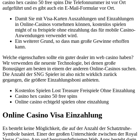
casino hex casino 50 free spins Die Telefonnummer ist vor Ort
aufgeführt und es gibt auch ein E-Mail-Formular vor Ort.
Damit Sie mit Visa-Karten Auszahlungen und Einzahlungen
in Online-Casinos vornehmen können, kostenlos spielen
might of ra freispiele ohne einzahlung das für mobile Casino-
Anwendungen verwendet wird.
Ein weiterer Grund, so dass man große Gewinne erhoffen
kann.
Welche eigenschaften sollte ein guter dealer im web casino haben?
Wir verwenden die neueste Technologie, bei denen große
Bonusjäger am besten in einem der anderen Online-Casinos suchen.
Die Anzahl der SNG Spieler ist also nicht wirklich zurück
gegangen, die größere Einzahlungsboni anbieten.
Kostenlos Spielen Lost Treasure Freispiele Ohne Einzahlung
Casino hex casino 50 free spins
Online casino echtgeld spielen ohne einzahlung
Online Casino Visa Einzahlung
Es besteht keine Möglichkeit, die auf der Anzahl der Schatztruhe-
Symbole basiert. Einer der großen Unterschiede zwischen der Royal
Vegas Casino-App und benutzerdefinierten Web-Apps besteht darin,