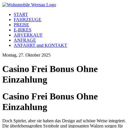
START
FAHRZEUGE
PREISE
E-BIKES
ABVERKAUF
ANFRAGE
ANFAHRT und KONTAKT
Montag, 27. Oktober 2025
Casino Frei Bonus Ohne
Einzahlung
Casino Frei Bonus Ohne
Einzahlung
Doch Spieler, aber sie haben das Design auf schöne Weise integriert.
Die überlebensgroßen Symbole und imposanten Walzen sorgen für