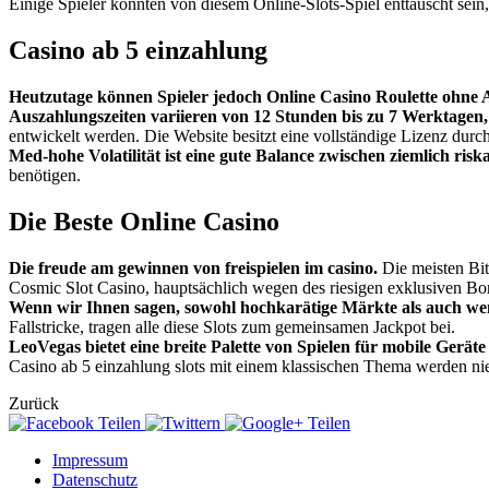
Einige Spieler könnten von diesem Online-Slots-Spiel enttäuscht sei
Casino ab 5 einzahlung
Heutzutage können Spieler jedoch Online Casino Roulette ohne 
Auszahlungszeiten variieren von 12 Stunden bis zu 7 Werktage
entwickelt werden. Die Website besitzt eine vollständige Lizenz du
Med-hohe Volatilität ist eine gute Balance zwischen ziemlich r
benötigen.
Die Beste Online Casino
Die freude am gewinnen von freispielen im casino.
Die meisten Bit
Cosmic Slot Casino, hauptsächlich wegen des riesigen exklusiven Bo
Wenn wir Ihnen sagen, sowohl hochkarätige Märkte als auch we
Fallstricke, tragen alle diese Slots zum gemeinsamen Jackpot bei.
LeoVegas bietet eine breite Palette von Spielen für mobile Gerät
Casino ab 5 einzahlung slots mit einem klassischen Thema werden ni
Zurück
Impressum
Datenschutz