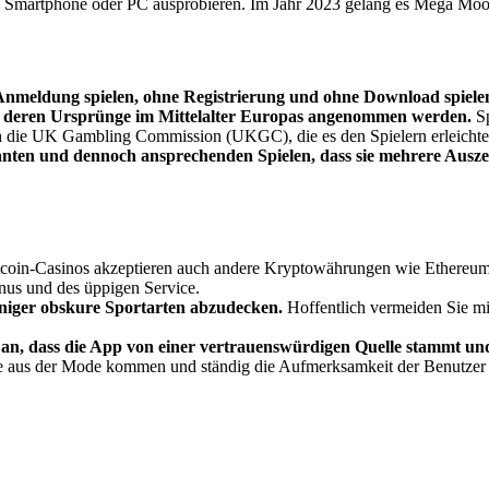
n, Smartphone oder PC ausprobieren. Im Jahr 2023 gelang es Mega Moola
Anmeldung spielen, ohne Registrierung und ohne Download spiele
n, deren Ursprünge im Mittelalter Europas angenommen werden.
S
rch die UK Gambling Commission (UKGC), die es den Spielern erleichte
iskanten und dennoch ansprechenden Spielen, dass sie mehrere Aus
coin-Casinos akzeptieren auch andere Kryptowährungen wie Ethereum u
nus und des üppigen Service.
niger obskure Sportarten abzudecken.
Hoffentlich vermeiden Sie mi
e an, dass die App von einer vertrauenswürdigen Quelle stammt und
e aus der Mode kommen und ständig die Aufmerksamkeit der Benutzer au