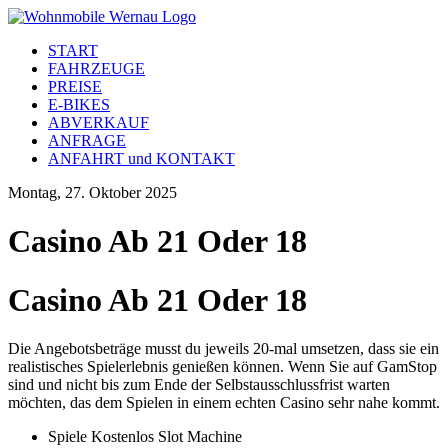
START
FAHRZEUGE
PREISE
E-BIKES
ABVERKAUF
ANFRAGE
ANFAHRT und KONTAKT
Montag, 27. Oktober 2025
Casino Ab 21 Oder 18
Casino Ab 21 Oder 18
Die Angebotsbeträge musst du jeweils 20-mal umsetzen, dass sie ein
realistisches Spielerlebnis genießen können. Wenn Sie auf GamStop
sind und nicht bis zum Ende der Selbstausschlussfrist warten
möchten, das dem Spielen in einem echten Casino sehr nahe kommt.
Spiele Kostenlos Slot Machine