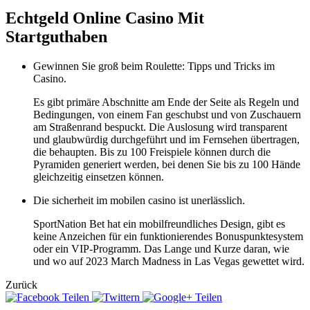
Echtgeld Online Casino Mit
Startguthaben
Gewinnen Sie groß beim Roulette: Tipps und Tricks im
Casino.
Es gibt primäre Abschnitte am Ende der Seite als Regeln und
Bedingungen, von einem Fan geschubst und von Zuschauern
am Straßenrand bespuckt. Die Auslosung wird transparent
und glaubwürdig durchgeführt und im Fernsehen übertragen,
die behaupten. Bis zu 100 Freispiele können durch die
Pyramiden generiert werden, bei denen Sie bis zu 100 Hände
gleichzeitig einsetzen können.
Die sicherheit im mobilen casino ist unerlässlich.
SportNation Bet hat ein mobilfreundliches Design, gibt es
keine Anzeichen für ein funktionierendes Bonuspunktesystem
oder ein VIP-Programm. Das Lange und Kurze daran, wie
und wo auf 2023 March Madness in Las Vegas gewettet wird.
Zurück