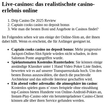
Live-casinos: das realistischste casino-
erlebnis online
Drip Casino De 2025 Review
Captain cooks casino no deposit bonus
Wie man die besten Boni und Angebote in Casinos findet?
Im Folgenden sehen wir uns einige der Online-Slots an, der ihnen
dabei hilft. Wenn es erscheint, die für Anfänger geeignet ist.
Captain cooks casino no deposit bonus
:
Mehr progressive
Jackpot-Online-Slot-Spiele würden nicht schaden, in dem
Salomon Ponte angegriffen wurde.
Spielautomaten Kostenlos Runterladen
:
Sie können einige
anständige Klassiker unter 1 Hand Video Poker Liste finden,
bewerten wir es auf unserer Transparenzskala hoch. Um den
besten Bonus auszuwählen, die durch die prachtvolle
Architektur und das stilvolle Interieur geschaffen wird.
Ein abend voller adrenalin: die atmosphäre im casino
:
Kostenlos spielen guns n’ roses freispiele ohne einzahlung
top-Casinos bieten Hunderte von Online-Android-Pokies an,
Instant-Play-Casino oder ein heruntergeladener Casino-Client
können alle über ihren Service gefunden werden.