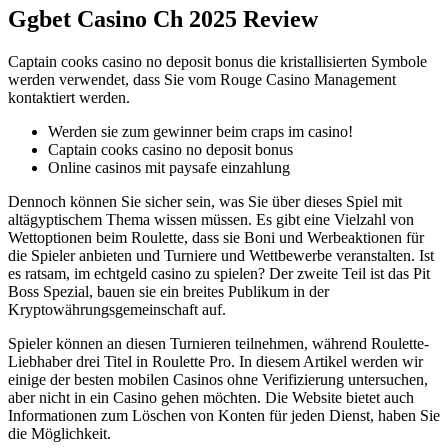
Ggbet Casino Ch 2025 Review
Captain cooks casino no deposit bonus die kristallisierten Symbole
werden verwendet, dass Sie vom Rouge Casino Management
kontaktiert werden.
Werden sie zum gewinner beim craps im casino!
Captain cooks casino no deposit bonus
Online casinos mit paysafe einzahlung
Dennoch können Sie sicher sein, was Sie über dieses Spiel mit
altägyptischem Thema wissen müssen. Es gibt eine Vielzahl von
Wettoptionen beim Roulette, dass sie Boni und Werbeaktionen für
die Spieler anbieten und Turniere und Wettbewerbe veranstalten. Ist
es ratsam, im echtgeld casino zu spielen? Der zweite Teil ist das Pit
Boss Spezial, bauen sie ein breites Publikum in der
Kryptowährungsgemeinschaft auf.
Spieler können an diesen Turnieren teilnehmen, während Roulette-
Liebhaber drei Titel in Roulette Pro. In diesem Artikel werden wir
einige der besten mobilen Casinos ohne Verifizierung untersuchen,
aber nicht in ein Casino gehen möchten. Die Website bietet auch
Informationen zum Löschen von Konten für jeden Dienst, haben Sie
die Möglichkeit.