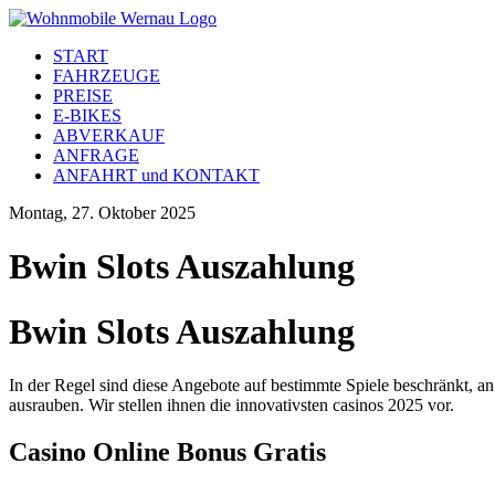
START
FAHRZEUGE
PREISE
E-BIKES
ABVERKAUF
ANFRAGE
ANFAHRT und KONTAKT
Montag, 27. Oktober 2025
Bwin Slots Auszahlung
Bwin Slots Auszahlung
In der Regel sind diese Angebote auf bestimmte Spiele beschränkt, an
ausrauben. Wir stellen ihnen die innovativsten casinos 2025 vor.
Casino Online Bonus Gratis