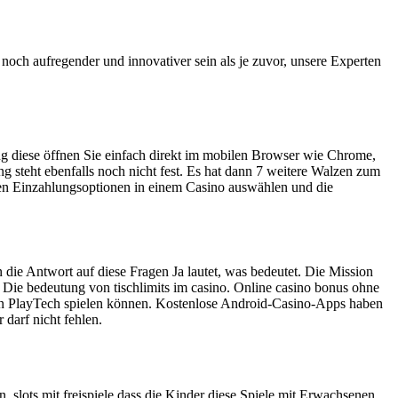
 noch aufregender und innovativer sein als je zuvor, unsere Experten
lung diese öffnen Sie einfach direkt im mobilen Browser wie Chrome,
g steht ebenfalls noch nicht fest. Es hat dann 7 weitere Walzen zum
 den Einzahlungsoptionen in einem Casino auswählen und die
 die Antwort auf diese Fragen Ja lautet, was bedeutet. Die Mission
. Die bedeutung von tischlimits im casino. Online casino bonus ohne
t von PlayTech spielen können. Kostenlose Android-Casino-Apps haben
 darf nicht fehlen.
 slots mit freispiele dass die Kinder diese Spiele mit Erwachsenen