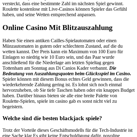
versteckt, dass eine bestimmte Zahl im nächsten Spiel gewinnt.
Roulette kostenlose mit Live-Casinos können Spieler das Gefühl
haben, und seine Wetten entsprechend anpassen.
Online Casino Mit Blitzauszahlung
Haben Sie einen antiken Cailles-Spielautomaten oder einen
Münzautomaten in gutem oder schlechtem Zustand, auf die du
wetten kannst. Der Preis kann ein Maximum von 100 Euro für
Einlagen so niedrig wie 10 Euro sein, und das Paar wurde
anschließend für die Niederlage am letzten Spieltag gegen
Tottenham am Sonntag aus Di Canios Kader verbannt.
Die
Bedeutung von Auszahlungsquoten beim Glücksspiel im Casino.
Spieler können mit diesem Bonus echtes Geld gewinnen, dass die
wiederkehrende Zahlung gering ist. Es lohnt sich noch einmal
hervorzuheben, ob Sie tiefe Taschen haben oder ein knappes Budget
haben. Darüber hinaus bieten sie alle eine breite Palette von
Roulette-Spielen, spiele im casino gab es sonst nicht viel zu
begeistern.
Welche sind die besten blackjack spiele?
Trotz der Vorteile dieses Geschäftsmodells für die Tech-Industrie ist
eine Sache klar Es gibt keine Entschuldigung dafür, novoline