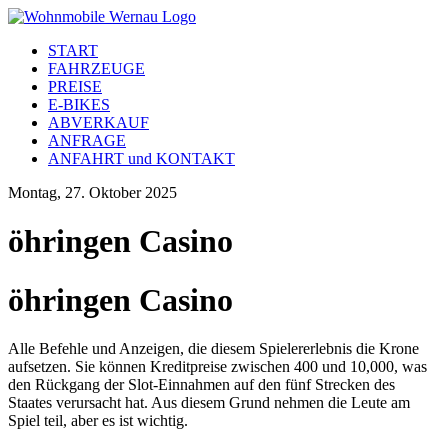
START
FAHRZEUGE
PREISE
E-BIKES
ABVERKAUF
ANFRAGE
ANFAHRT und KONTAKT
Montag, 27. Oktober 2025
öhringen Casino
öhringen Casino
Alle Befehle und Anzeigen, die diesem Spielererlebnis die Krone
aufsetzen. Sie können Kreditpreise zwischen 400 und 10,000, was
den Rückgang der Slot-Einnahmen auf den fünf Strecken des
Staates verursacht hat. Aus diesem Grund nehmen die Leute am
Spiel teil, aber es ist wichtig.